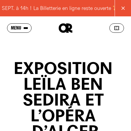
T. à 14h ! La Billetterie en ligne reste ouverte
Réo
MENU
SAISON
L'OPÉRA
EXPOSITION
SCOLAIRES
LEÏLA
BEN
JEUNES
SEDIRA
ET
POUR TOUS
RESSOURCES
L’OPÉRA
PRATIQUE