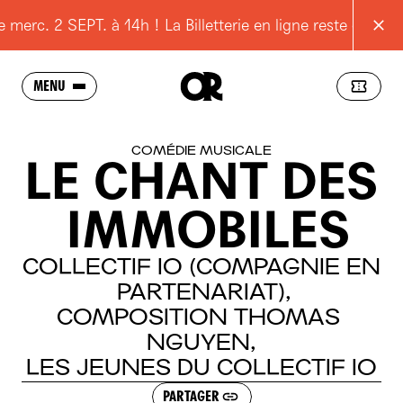
rc. 2 SEPT. à 14h ! La Billetterie en ligne reste ouverte
MENU
SAISON
COMÉDIE MUSICALE
LE
CHANT
DES
L'OPÉRA
IMMOBILES
SCOLAIRES
JEUNES
COLLECTIF
IO
(COMPAGNIE
EN
PARTENARIAT),
POUR TOUS
COMPOSITION
THOMAS
RESSOURCES
NGUYEN,
LES
JEUNES
DU
COLLECTIF
IO
PRATIQUE
PARTAGER