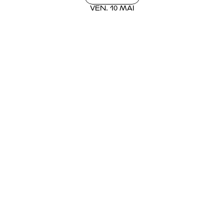
LE BAR
VEN. 10 MAI
BILLETTERIE
BROCHURE 26.27
MAGAZINE NUMÉRIQUE
ACTUALITÉS
VISITE VIRTUELLE
ESPACE PRO
NOUS CONTACTER
FACEBOOK
INSTAGRAM
BLUESKY
YOUTUBE
LINKEDIN
TIKTOK
PADLET
FRANÇAIS