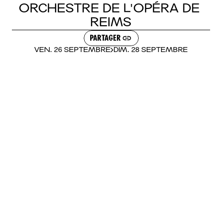
LE BAR
ORCHESTRE
DE
L'OPÉRA
DE
BILLETTERIE
REIMS
PARTAGER
BROCHURE 26.27
MAGAZINE NUMÉRIQUE
VEN. 26 SEPTEMBRE
DIM. 28 SEPTEMBRE
ACTUALITÉS
VISITE VIRTUELLE
ESPACE PRO
NOUS CONTACTER
FACEBOOK
INSTAGRAM
BLUESKY
YOUTUBE
LINKEDIN
TIKTOK
PADLET
FRANÇAIS