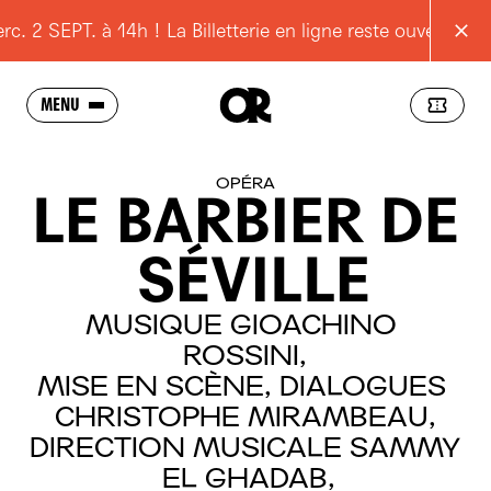
 SEPT. à 14h ! La Billetterie en ligne reste ouverte
MENU
SAISON
OPÉRA
LE
BARBIER
DE
L'OPÉRA
SÉVILLE
SCOLAIRES
JEUNES
MUSIQUE
GIOACHINO
ROSSINI,
POUR TOUS
MISE
EN
SCÈNE,
DIALOGUES
RESSOURCES
CHRISTOPHE
MIRAMBEAU,
DIRECTION
MUSICALE
SAMMY
PRATIQUE
EL
GHADAB,