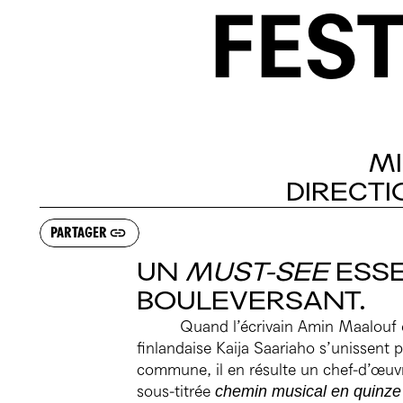
FEST
PRATIQUE
LE BAR
BILLETTERIE
M
DIRECTI
PARTAGER
UN
MUST-SEE
ESSE
BOULEVERSANT.
Quand l’écrivain Amin Maalouf 
finlandaise Kaija Saariaho s’unissent 
commune, il en résulte un chef-d’œuv
sous-titrée
chemin musical en quinze 