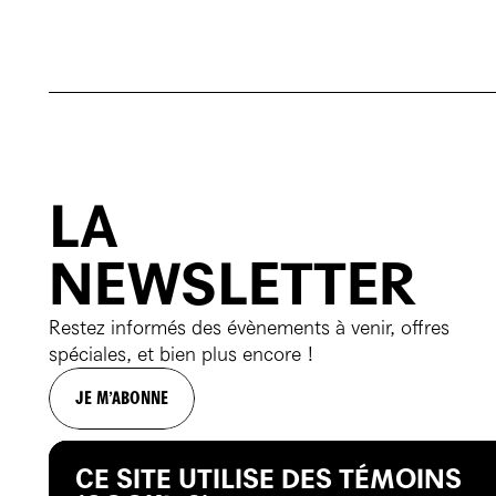
Quatuor vocal
Comédienne
SECESSION ORCHESTRA
Flûtes
Hautbois
LA
Clarinette
NEWSLETTER
Basson
Cors
Restez informés des évènements à venir, offres
spéciales, et bien plus encore !
Trompette
JE M’ABONNE
Trombone
Timbales
CE SITE UTILISE DES TÉMOINS