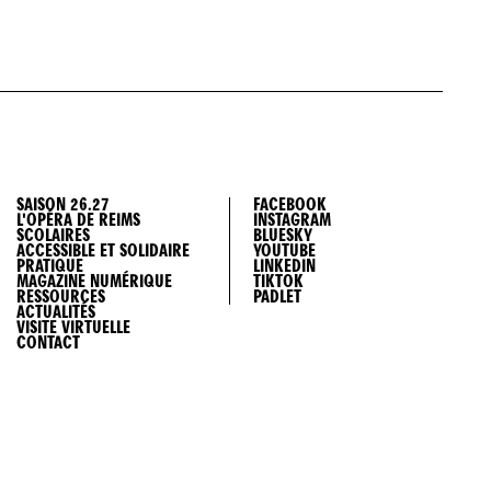
nne Seleskovitch, Johan Viau, Johannes Linneballe
eval
SAISON 26.27
FACEBOOK
L'OPÉRA DE REIMS
INSTAGRAM
SCOLAIRES
BLUESKY
ACCESSIBLE ET SOLIDAIRE
YOUTUBE
PRATIQUE
LINKEDIN
MAGAZINE NUMÉRIQUE
TIKTOK
RESSOURCES
PADLET
ACTUALITÉS
noît Prost
VISITE VIRTUELLE
CONTACT