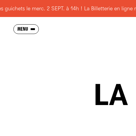
chets le merc. 2 SEPT. à 14h ! La Billetterie en ligne rest
MENU
SAISON
BR
MA
AC
VI
L'OPÉRA
ES
N
F
IN
LA
SCOLAIRES
BL
Y
LI
JEUNES
TI
PA
POUR TOUS
RESSOURCES