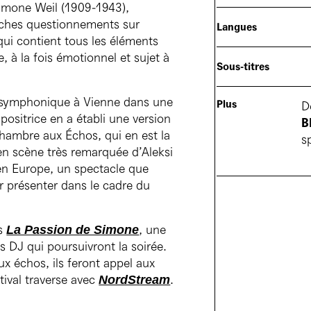
Simone Weil (1909-1943),
iches questionnements sur
Langues
ui contient tous les éléments
, à la fois émotionnel et sujet à
Sous-titres
 symphonique à Vienne dans une
Plus
D
positrice en a établi une version
B
hambre aux Échos, qui en est la
s
 en scène très remarquée d’Aleksi
 en Europe, un spectacle que
ir présenter dans le cadre du
ès
, une
La Passion de Simone
es DJ qui poursuivront la soirée.
x échos, ils feront appel aux
tival traverse avec
.
NordStream