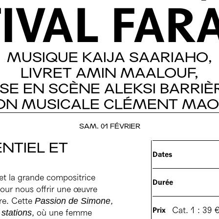
IVAL
FAR
MUSIQUE
KAIJA
SAARIAHO,
LIVRET
AMIN
MAALOUF,
ISE
EN
SCÈNE
ALEKSI
BARRIÈ
ON
MUSICALE
CLÉMENT
MAO
SAM. 01 FÉVRIER
NTIEL ET
Dates
et la grande compositrice
Durée
pour nous offrir une œuvre
re. Cette
,
Passion de Simone
Cat. 1 : 39 
Prix
, où une femme
stations