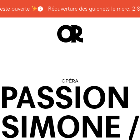
e ouverte
Réouverture des guichets le merc. 2 SEPT. à
OCHURE 26.27
GAZINE NUMÉRIQUE
TUALITÉS
SITE VIRTUELLE
PACE PRO
OUS CONTACTER
ACEBOOK
OPÉRA
STAGRAM
PASSION
UESKY
OUTUBE
NKEDIN
KTOK
DLET
SIMONE
/