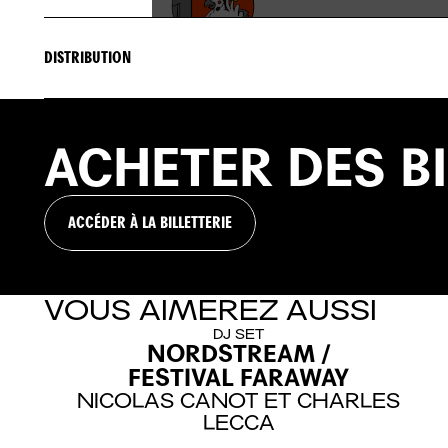
DISTRIBUTION
MAÎTRISE D'ŒUVRE
Livret
ACHETER
DES
B
Conception et réalisation
ACCÉDER À LA BILLETTERIE
Mise en scène et vidéo
Direction musicale
VOUS AIMEREZ AUSSI
Scénographie originale
DJ SET
Lumière et co-scénographie
NORDSTREAM /
FESTIVAL FARAWAY
Costumes
NICOLAS CANOT ET CHARLES
LECCA
Soprano solo