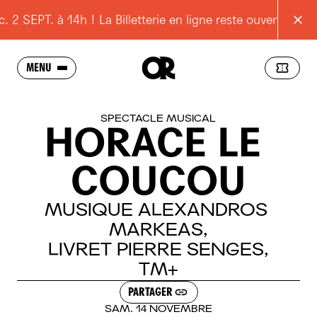
SEPT. à 14h ! La Billetterie en ligne reste ouverte
MENU
SAISON
SPECTACLE MUSICAL
HORACE
LE
L'OPÉRA
COUCOU
SCOLAIRES
JEUNES
MUSIQUE
ALEXANDROS
MARKEAS,
POUR TOUS
LIVRET
PIERRE
SENGES,
RESSOURCES
TM+
PRATIQUE
PARTAGER
SAM. 14 NOVEMBRE