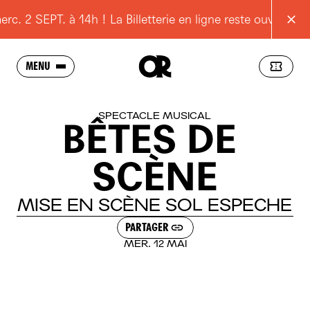
 2 SEPT. à 14h ! La Billetterie en ligne reste ouverte
MENU
SAISON
SPECTACLE MUSICAL
BÊTES
DE
L'OPÉRA
SCÈNE
SCOLAIRES
JEUNES
MISE
EN
SCÈNE
SOL
ESPECHE
POUR TOUS
PARTAGER
MER. 12 MAI
RESSOURCES
PRATIQUE