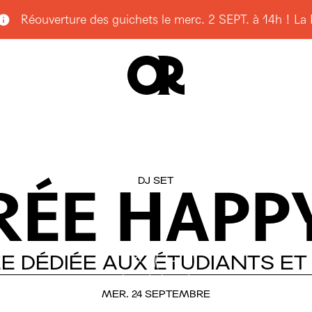
Réouverture des guichets le merc. 2 SEPT. à 14h ! La Bill
OCHURE 26.27
GAZINE NUMÉRIQUE
TUALITÉS
SITE VIRTUELLE
PACE PRO
OUS CONTACTER
ACEBOOK
DJ SET
STAGRAM
RÉE
HAPP
UESKY
OUTUBE
NKEDIN
KTOK
DLET
ÉE
DÉDIÉE
AUX
ÉTUDIANTS
ET
MER. 24 SEPTEMBRE