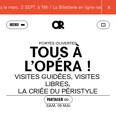
merc. 2 SEPT. à 14h ! La Billetterie en ligne reste ouvert
MENU
SAISON
PORTES OUVERTES
TOUS
À
L'OPÉRA
L’OPÉRA
!
SCOLAIRES
JEUNES
VISITES
GUIDÉES,
VISITES
LIBRES,
POUR TOUS
LA
CRIÉE
DU
PÉRISTYLE
RESSOURCES
PARTAGER
PRATIQUE
SAM. 09 MAI