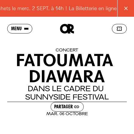
s le merc. 2 SEPT. à 14h ! La Billetterie en ligne reste ou
MENU
SAISON
CONCERT
FATOUMATA
L'OPÉRA
DIAWARA
SCOLAIRES
JEUNES
DANS
LE
CADRE
DU
SUNNYSIDE
FESTIVAL
POUR TOUS
PARTAGER
RESSOURCES
MAR. 06 OCTOBRE
PRATIQUE