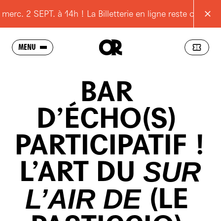
. 2 SEPT. à 14h ! La Billetterie en ligne reste ouverte
MENU
BAR
SAISON
L'OPÉRA
D’ÉCHO(S)
SCOLAIRES
PARTICIPATIF
!
JEUNES
L’ART
DU
POUR TOUS
SUR
RESSOURCES
(LE
L’AIR
DE
PRATIQUE