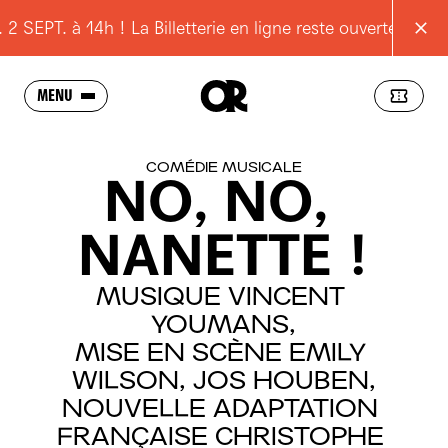
EPT. à 14h ! La Billetterie en ligne reste ouverte
Ré
MENU
SAISON
COMÉDIE MUSICALE
NO,
NO,
L'OPÉRA
NANETTE
!
SCOLAIRES
JEUNES
MUSIQUE
VINCENT
YOUMANS,
POUR TOUS
MISE
EN
SCÈNE
EMILY
RESSOURCES
WILSON,
JOS
HOUBEN,
NOUVELLE
ADAPTATION
PRATIQUE
FRANÇAISE
CHRISTOPHE