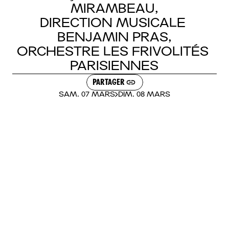
LE BAR
MIRAMBEAU,
BILLETTERIE
DIRECTION
MUSICALE
BENJAMIN
PRAS,
BROCHURE 26.27
MAGAZINE NUMÉRIQUE
ORCHESTRE
LES
FRIVOLITÉS
ACTUALITÉS
VISITE VIRTUELLE
PARISIENNES
ESPACE PRO
NOUS CONTACTER
PARTAGER
FACEBOOK
INSTAGRAM
SAM. 07 MARS
DIM. 08 MARS
BLUESKY
YOUTUBE
LINKEDIN
TIKTOK
PADLET
FRANÇAIS